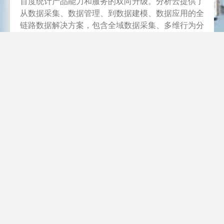
百度统计产品能力和服务的双向升级。分析云提供了
从数据采集、数据管理、到数据建模、数据应用的全
链路数据解决方案，包含全域数据采集、多维行为分
析、高阶智能洞见、用户分群管理等功能，满足品牌
全链路营销数字化需求。本篇文章将为大家介绍分析
云的四大亮点， 帮助大家快速了解分析云的核心功
能。
热力图助力用户行为可视化
分析云热力图功能让可视化不同群体行为成为现实。
区别于目前市面上的热力图仅能实现对全部流量的展
现， 分析云热力图能够对流量进行分区查看， 按照
想要的维度条件以及用户分群进行筛选，更为精细地
可视化用户行为，获得洞见。分析云可生成的热力图
个数不设上限， 设置完成后可生成页面点击分布图
和浏览触达图。在点击分布图上可查看用户在页面的